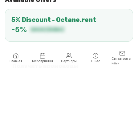
5% Discount - Octane.rent
-
5
%
DAVAIDUBAI
Связаться с
Главная
Мероприятия
Партнёры
О нас
нами
Получить промокоды
Заполните данные, чтобы открыть все промокоды
Имя
*
Телефон
*