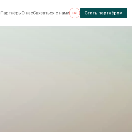
я
Партнёры
О нас
Связаться с нами
Стать партнёром
EN