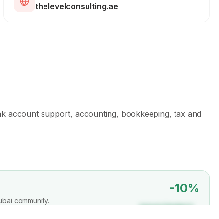
thelevelconsulting.ae
nk account support, accounting, bookkeeping, tax and
-
10
%
ubai community.
DAVAIDUBAI