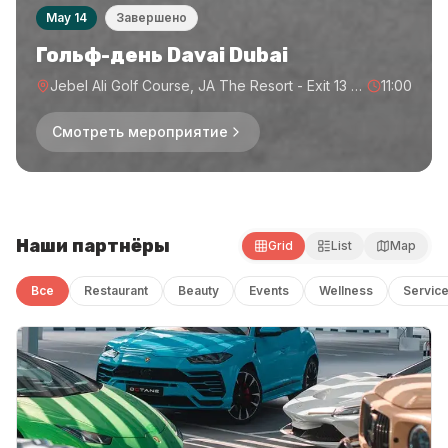
May 14
Завершено
Гольф-день Davai Dubai
Jebel Ali Golf Course, JA The Resort - Exit 13 - Дубай - Объединенные Арабские Эмираты
11:00
Смотреть мероприятие
Наши партнёры
Grid
List
Map
Все
Restaurant
Beauty
Events
Wellness
Servic