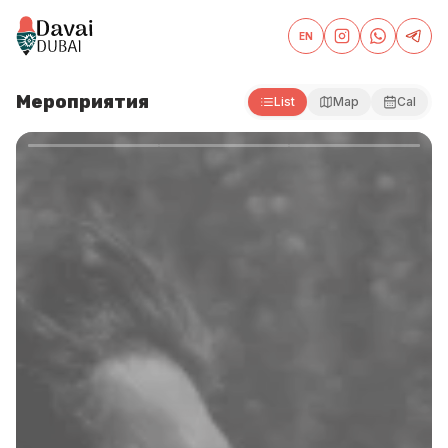
EN
Davai Dubai — Events and Partner Offers in Dubai
Мероприятия
List
Map
Cal