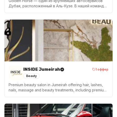
Golden Horse — один из крупнейших автосервисов
Дубая, расположенный в Аль-Кузе. В нашей команде
— мастера с опытом более 10 лет из разных стран.
Работаем на современном профессиональном
оборудовании. Обслуживаясь у нас, вы всегда
будете уверены в своём автомобиле. Услуги: — ТО и
диагностика — Слесарные работы и электрика —
Кузовной ремонт и восстановление —
Профессиональная покраска — Шиномонтаж, сход-
развал — Обслуживание кондиционеров —
Диагностика перед покупкой 📍 Дубай, Al Quoz
Industrial Area 3, 22nd Street, Warehouse 4 ⭐ Рейтинг
4.9 на Google ПН–СБ: 10:00–19:00 | ВС: выходной
INSIDE Jumeirah
1
оффер
Beauty
Premium beauty salon in Jumeirah offering hair, lashes,
nails, massage and beauty treatments, including premium
service and 4/6 hands treatments.