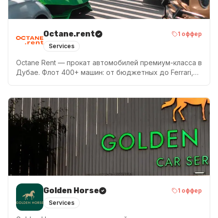
Octane.rent
1
оффер
Services
Octane Rent — прокат автомобилей премиум-класса в
Дубае. Флот 400+ машин: от бюджетных до Ferrari,
Lamborghini, Rolls-Royce и Tesla. Первыми в Дубае
ввели аренду без залога — вы платите только за
аренду, никаких скрытых платежей. Страховка
включена в каждый заказ. Доставка в любую точку
ОАЭ в течение 60 минут, круглосуточно. Рейтинг
4.9★ на Google (1600+ отзывов). Лауреат премии
«Лучший прокат люксовых автомобилей Дубая 2025»
по версии World Luxury Travel. 10 лет на рынке, более
15 000 клиентов.
Golden Horse
1
оффер
Services